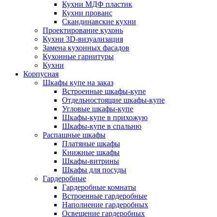
Кухни МДФ пластик
Кухни прованс
Скандинавские кухни
Проектирование кухонь
Кухни 3D-визуализация
Замена кухонных фасадов
Кухонные гарнитуры
Кухни
Корпусная
Шкафы купе на заказ
Встроенные шкафы-купе
Отдельностоящие шкафы-купе
Угловые шкафы-купе
Шкафы-купе в прихожую
Шкафы-купе в спальню
Распашные шкафы
Платяные шкафы
Книжные шкафы
Шкафы-витрины
Шкафы для посуды
Гардеробные
Гардеробные комнаты
Встроенные гардеробные
Наполнение гардеробных
Освещение гардеробных