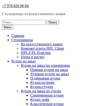
Skip
+7 978 826 06 04
to
Столешницы из искусcтвенного камня
content
Найти:
Menu
Главная
Столешницы
Из искусственного камня
Компакт-плита HPL 12mm
HPL/CPL Пластик
Цены и расчет
Кухни на заказ
Кухни на заказ по планировке
Прямые кухни на заказ
Угловые кухни на заказ
П-образные кухни
Кухни-острова
Кухни-студии
Кухни на заказ по стилю
Современные кухни
Кухни лофт
Классические кухни