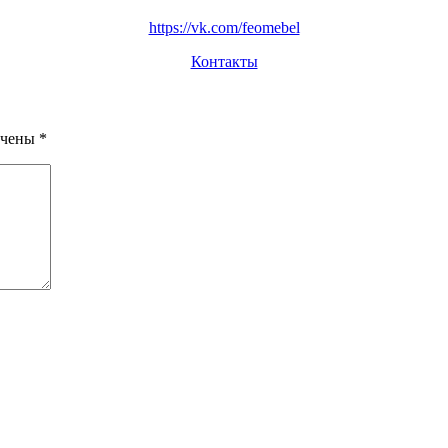
https://vk.com/feomebel
Контакты
ечены
*