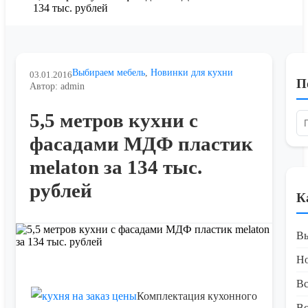
134 тыс. рублей
Выбираем мебель
,
Новинки для кухни
03.01.2016
П
Автор: admin
5,5 метров кухни с
фасадами МДФ пластик
melaton за 134 тыс.
рублей
К
Вы
Но
Вс
Комплектация кухонного
Вс