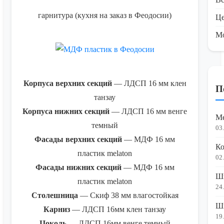
гарнитура (кухня на заказ в Феодосии)
Це
М
Корпуса верхних секций
— ЛДСП 16 мм клен
П
танзау
Корпуса нижних секций
— ЛДСП 16 мм венге
Ме
темный
03
Фасады верхних секций
— МДФ 16 мм
Ко
пластик melaton
02
Фасады нижних секций
— МДФ 16 мм
Шк
пластик melaton
24
Столешница
— Скиф 38 мм влагостойкая
Шк
Карниз
— ЛДСП 16мм клен танзау
19
Цоколь
— ЛДСП 16мм венге темный