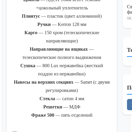
Св
+цокольный уплотнитель
фа
Плинтус
— пластик (цвет аллюминий)
16
Ручки
— Kerron 128 мм
Карго
— 150 хром (телескопические
направляющие)
Направляющие на ящиках
—
Т
телескопические полного выдвижения
Сушка
— 800 Lux нержавейка (жесткий
поддон из нержавейки)
Навесы на верхних секциях
— Samet (с двумя
П
регулировками)
Стекла
— сатин 4 мм
Решетки
— МДФ
Фраже 500
— пять отделений