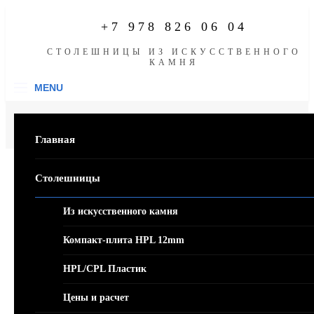
Skip
to
+7 978 826 06 04
content
СТОЛЕШНИЦЫ ИЗ ИСКУСCТВЕННОГО
КАМНЯ
MENU
Мебель на заказ
Портфолио
Кухонный гарнитур с Фасадами МДФ пластик
Главная
Столешницы
Кухонный гарнитур с
Фасадами МДФ пластик
Из искусственного камня
Компакт-плита HPL 12mm
HPL/CPL Пластик
Цены и расчет