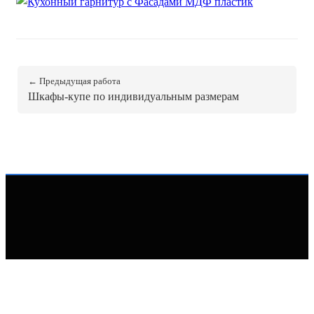
Кухни МДФ пластик
Кухни прованс
← Предыдущая работа
Скандинавские кухни
Шкафы-купе по индивидуальным размерам
Проектирование кухонь
Кухни 3D-визуализация
← Вернуться к портфолио
Замена кухонных фасадов
Кухонные гарнитуры
Кухни
Корпусная
Шкафы купе на заказ