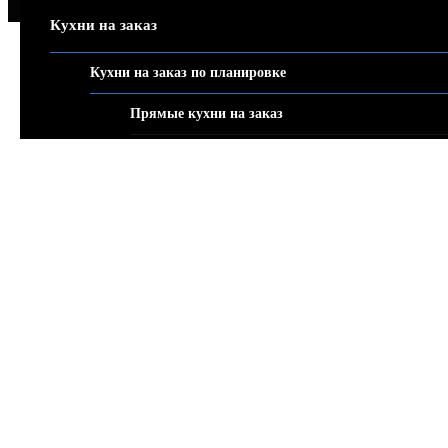
Кухни на заказ
Кухни на заказ по планировке
Прямые кухни на заказ
Угловые кухни на заказ
П-образные кухни
Кухни-острова
Кухни-студии
Кухни на заказ по стилю
Современные кухни
Кухни лофт
Классические кухни