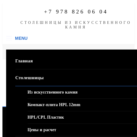
Skip
to
+7 978 826 06 04
content
СТОЛЕШНИЦЫ ИЗ ИСКУСCТВЕННОГО
КАМНЯ
MENU
Мебель на заказ
Коммерческая мебель
Торговое оборудование
Главная
Торговое оборудование
Столешницы
Из искусственного камня
Компакт-плита HPL 12mm
HPL/CPL Пластик
Цены и расчет